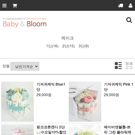
케이크
1단(16)
2단(15)
3단(9)
정렬
기저귀케익 Blue1
기저귀케익 Pink 1
단
단
29,000원
29,000원
핑크코튼캔디 2단
베이비앤블룸-쁘
:..:수요일10%할인
띠 그린 플라워케