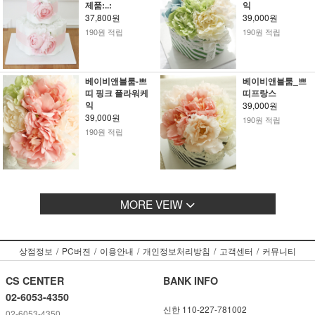
제품:..:
익
37,800원
39,000원
190원 적립
190원 적립
베이비앤블룸-쁘
베이비앤블룸_쁘
띠 핑크 플라워케
띠프랑스
익
39,000원
39,000원
190원 적립
190원 적립
MORE VEIW
상점정보
/
PC버젼
/
이용안내
/
개인정보처리방침
/
고객센터
/
커뮤니티
CS CENTER
BANK INFO
02-6053-4350
신한 110-227-781002
02-6053-4350