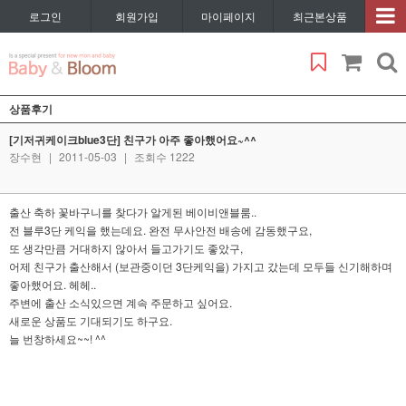
로그인
회원가입
마이페이지
최근본상품
상품후기
[기저귀케이크blue3단] 친구가 아주 좋아했어요~^^
장수현
|
2011-05-03
|
조회수 1222
출산 축하 꽃바구니를 찾다가 알게된 베이비앤블룸..
전 블루3단 케익을 했는데요. 완전 무사안전 배송에 감동했구요,
또 생각만큼 거대하지 않아서 들고가기도 좋았구,
어제 친구가 출산해서 (보관중이던 3단케익을) 가지고 갔는데 모두들 신기해하며
좋아했어요. 헤헤..
주변에 출산 소식있으면 계속 주문하고 싶어요.
새로운 상품도 기대되기도 하구요.
늘 번창하세요~~! ^^