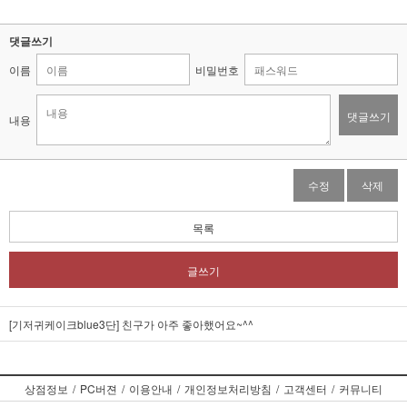
댓글쓰기
이름
비밀번호
댓글쓰기
내용
수정
삭제
목록
글쓰기
[기저귀케이크blue3단] 친구가 아주 좋아했어요~^^
상점정보
/
PC버젼
/
이용안내
/
개인정보처리방침
/
고객센터
/
커뮤니티