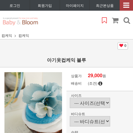
로그인
회원가입
마이페이지
최근본상품
컵케익
컵케익
0
아기옷컵케익 블루
29,000
상품가
원
배송비
(조건)
사이즈
바디슈트
수량