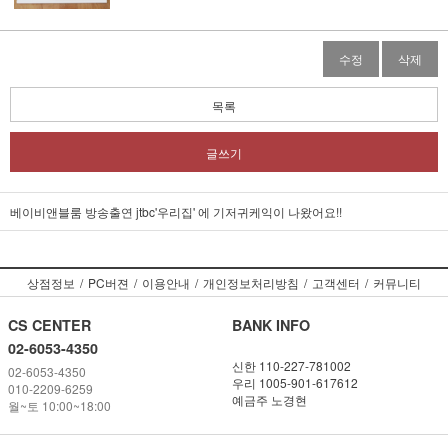
수정
삭제
목록
글쓰기
베이비앤블룸 방송출연 jtbc'우리집' 에 기저귀케익이 나왔어요!!
상점정보
/
PC버젼
/
이용안내
/
개인정보처리방침
/
고객센터
/
커뮤니티
CS CENTER
BANK INFO
02-6053-4350
신한 110-227-781002
02-6053-4350
우리 1005-901-617612
010-2209-6259
예금주 노경현
월~토 10:00~18:00