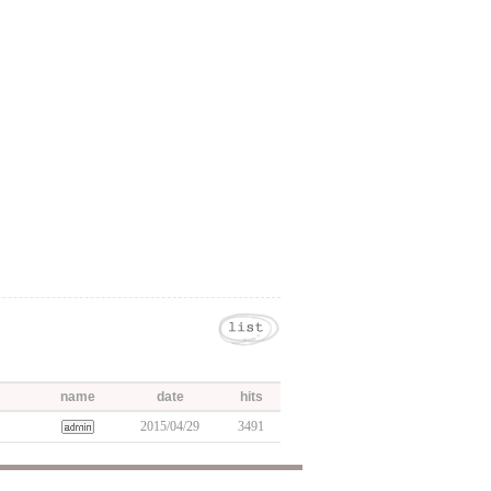
name
date
hits
2015/04/29
3491