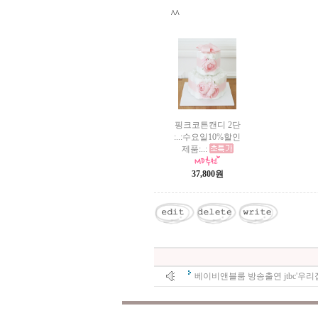
^^
핑크코튼캔디 2단
:..:수요일10%할인
제품:..:
37,800원
베이비앤블룸 방송출연 jtbc'우리